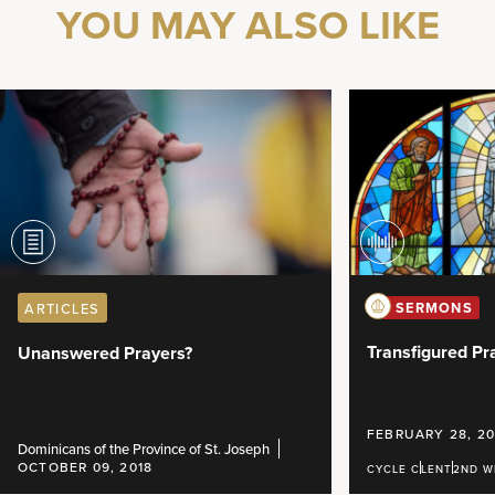
YOU MAY ALSO LIKE
SERMONS
ARTICLES
Transfigured Pr
Unanswered Prayers?
FEBRUARY 28, 20
Dominicans of the Province of St. Joseph
OCTOBER 09, 2018
CYCLE C
LENT
2ND W